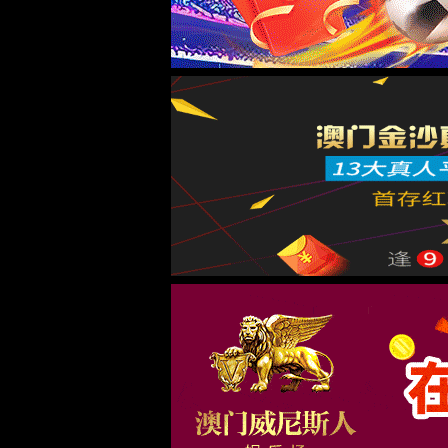
Copyright@1952-2019 9728太阳集团(有限公司)-Official Site.AllRig
通讯地址：中国·山西省·太原市万柏林区窊流路66号太原科技
邮编：030024，单位电话：0351-6998115，电子邮箱：jxxy@tyust.