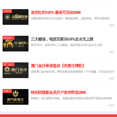
1
我院学子在2025年中国大学生机械工程创新创意大赛中荣
通知公告
太原科技大学2025年博士研究生招生复试...