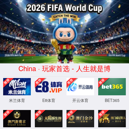
9728太阳集团(有限公司)-
Official Site
太阳集团
本科生培养
研究生教育
首页
tyc9728