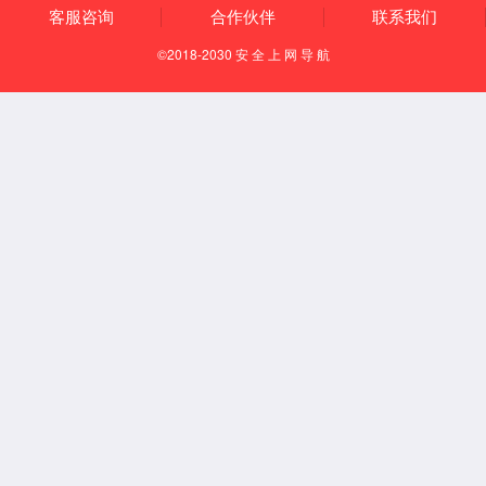
9728太阳集团首页2025年在校大学生转专业实...
9728太阳集团首页2025年硕士研究生招生调剂...
2024年全国大学生工业设计大赛山西分赛...
9728太阳集团首页2024年在校大学生转专业实...
9728太阳集团首页2024年硕士研究生三次调剂...
学生园地